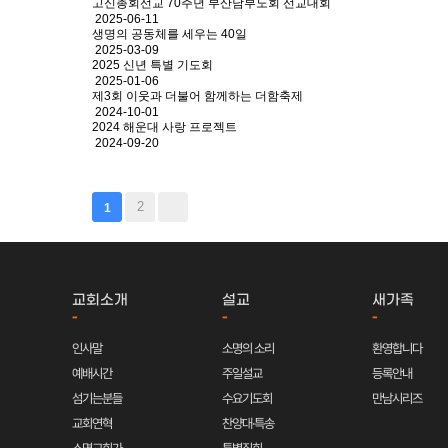
고신총회선교 70주년 부산남부노회 선교대회
2025-06-11
생명의 공동체를 세우는 40일
2025-03-09
2025 신년 특별 기도회
2025-01-06
제3회 이웃과 더불어 함께하는 더함축제
2024-10-01
2024 해운대 사랑 프로젝트
2024-09-20
2
1
교회소개
설교
새가족
-
-
-
인사말
소명의 소리
환영합니다
예배시간
주일설교
등록안내
섬기는분들
수요기도회
만남시리즈
교회연혁
찬양대·특송