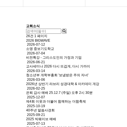
교회소개
교회소식
설교
주보
교회소식
26건
1 페이지
새가족
구역나눔지
2026 BIGWAVE
2026-07-12
소명 중보기도학교
선교공동체
광야의소리
2026-07-04
비전특강 - 그리스도인의 가정과 기업
2026-06-21
양육·훈련
교사세미나 2026 다시 뜨겁게, 다시 가까이
2026-03-14
청소년부 개학부흥회 '보냄받은 주의 자녀'
교육공동체
2026-03-06
2026년 상반기 라브리 성경대학 & 아카데미 개강
2026-02-25
소명갤러리
은퇴 감사 예배 25.12.7 (주일) 오후 2시 30분
2025-12-07
제4회 이웃과 더불어 함께하는 더함축제
커뮤니티
2025-10-19
40주년 말씀사경회
2025-09-21
2025 빅웨이브 예배
2025-07-13