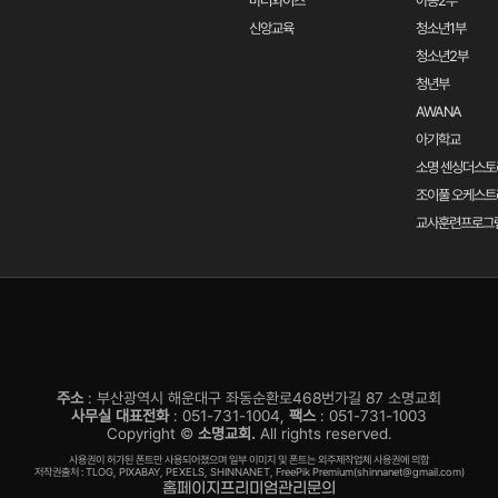
마더와이즈
아동2부
신앙교육
청소년1부
청소년2부
청년부
AWANA
아기학교
소명 센싱더스토
조이풀 오케스트
교사훈련프로그
주소
: 부산광역시 해운대구 좌동순환로468번가길 87 소명교회
사무실 대표전화
: 051-731-1004,
팩스
: 051-731-1003
Copyright ©
소명교회.
All rights reserved.
사용권이 허가된 폰트만 사용되어졌으며 일부 이미지 및 폰트는 외주제작업체 사용권에 의함
저작권출처 : TLOG, PIXABAY, PEXELS, SHINNANET, FreePik Premium(shinnanet@gmail.com)
홈페이지프리미엄관리문의