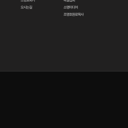
소명교회가
특별집회
오시는길
소명미디어
조영호원로목사