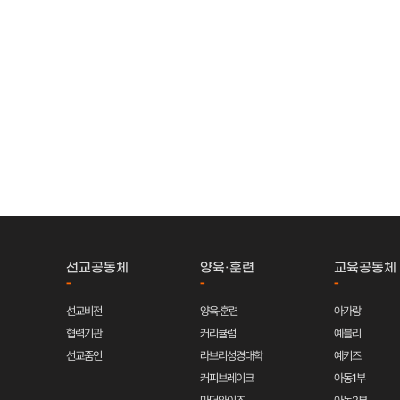
선교공동체
양육·훈련
교육공동체
-
-
-
선교비전
양육·훈련
아가랑
협력기관
커리큘럼
예블리
선교줌인
라브리성경대학
예키즈
커피브레이크
아동1부