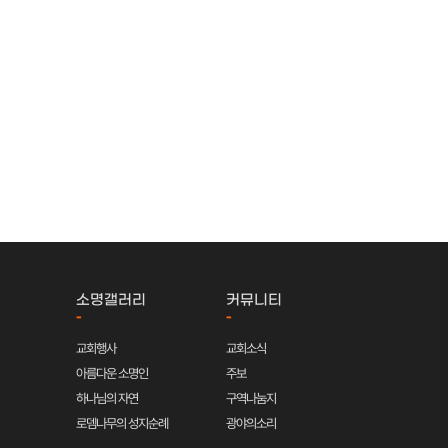
소명갤러리
커뮤니티
-
-
교회행사
교회소식
아름다운 소명인
주보
하나님의 자연
구역나눔지
로뎀나무의 성지순례
광야의소리