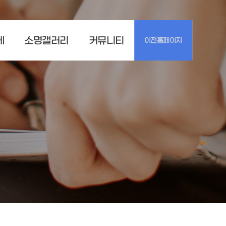
체
소명갤러리
커뮤니티
이전홈페이지