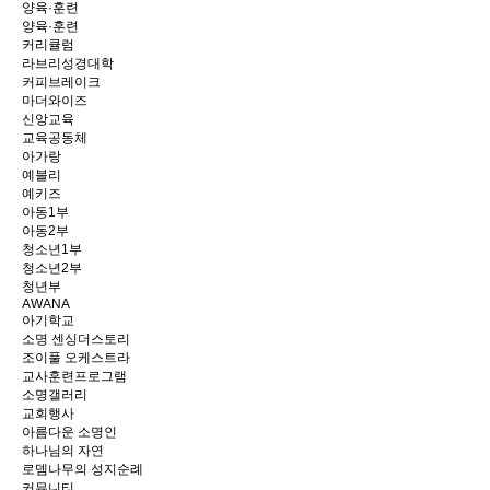
양육·훈련
양육·훈련
커리큘럼
라브리성경대학
커피브레이크
마더와이즈
신앙교육
교육공동체
아가랑
예블리
예키즈
아동1부
아동2부
청소년1부
청소년2부
청년부
AWANA
아기학교
소명 센싱더스토리
조이풀 오케스트라
교사훈련프로그램
소명갤러리
교회행사
아름다운 소명인
하나님의 자연
로뎀나무의 성지순례
커뮤니티