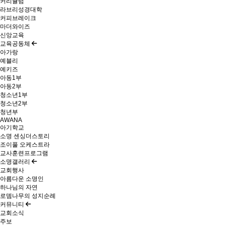
커리큘럼
라브리성경대학
커피브레이크
마더와이즈
신앙교육
교육공동체
아가랑
예블리
예키즈
아동1부
아동2부
청소년1부
청소년2부
청년부
AWANA
아기학교
소명 센싱더스토리
조이풀 오케스트라
교사훈련프로그램
소명갤러리
교회행사
아름다운 소명인
하나님의 자연
로뎀나무의 성지순례
커뮤니티
교회소식
주보