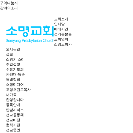
구역나눔지
광야의소리
교회소개
인사말
예배시간
섬기는분들
교회연혁
소명교회가
오시는길
설교
소명의 소리
주일설교
수요기도회
찬양대·특송
특별집회
소명미디어
조영호원로목사
새가족
환영합니다
등록안내
만남시리즈
선교공동체
선교비전
협력기관
선교줌인