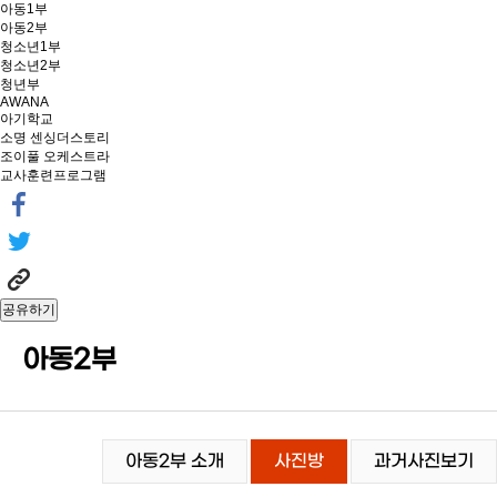
아동1부
아동2부
청소년1부
청소년2부
청년부
AWANA
아기학교
소명 센싱더스토리
조이풀 오케스트라
교사훈련프로그램
공유하기
아동2부
아동2부 소개
사진방
과거사진보기