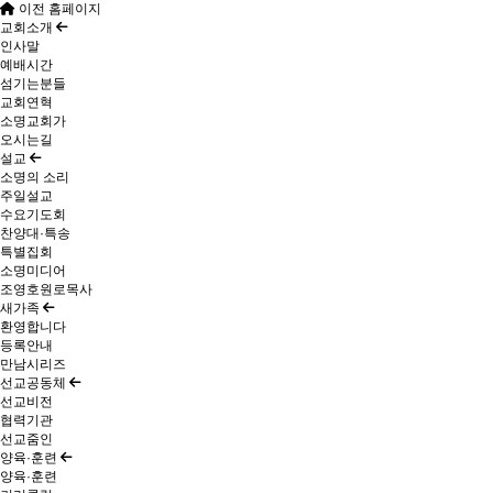
이전 홈페이지
교회소개
인사말
예배시간
섬기는분들
교회연혁
소명교회가
오시는길
설교
소명의 소리
주일설교
수요기도회
찬양대·특송
특별집회
소명미디어
조영호원로목사
새가족
환영합니다
등록안내
만남시리즈
선교공동체
선교비전
협력기관
선교줌인
양육·훈련
양육·훈련