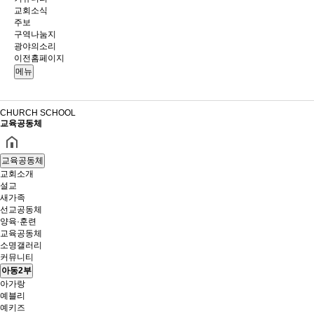
교회소식
주보
구역나눔지
광야의소리
이전홈페이지
메뉴
CHURCH SCHOOL
교육공동체
교육공동체
교회소개
설교
새가족
선교공동체
양육·훈련
교육공동체
소명갤러리
커뮤니티
아동2부
아가랑
예블리
예키즈