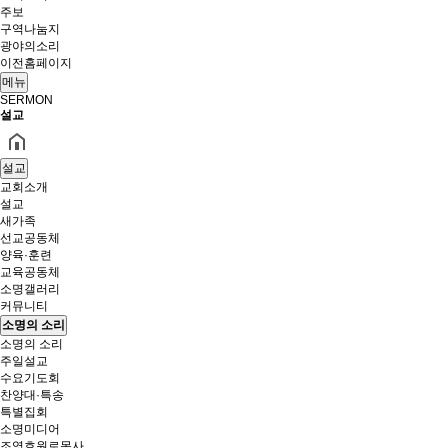
주보
구역나눔지
광야의소리
이전홈페이지
메뉴
SERMON
설교
설교
교회소개
설교
새가족
선교공동체
양육·훈련
교육공동체
소명갤러리
커뮤니티
소명의 소리
소명의 소리
주일설교
수요기도회
찬양대·특송
특별집회
소명미디어
조영호원로목사