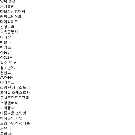
양육·훈련
커리큘럼
라브리성경대학
커피브레이크
마더와이즈
신앙교육
교육공동체
아가랑
예블리
예키즈
아동1부
아동2부
청소년1부
청소년2부
청년부
AWANA
아기학교
소명 센싱더스토리
조이풀 오케스트라
교사훈련프로그램
소명갤러리
교회행사
아름다운 소명인
하나님의 자연
로뎀나무의 성지순례
커뮤니티
교회소식