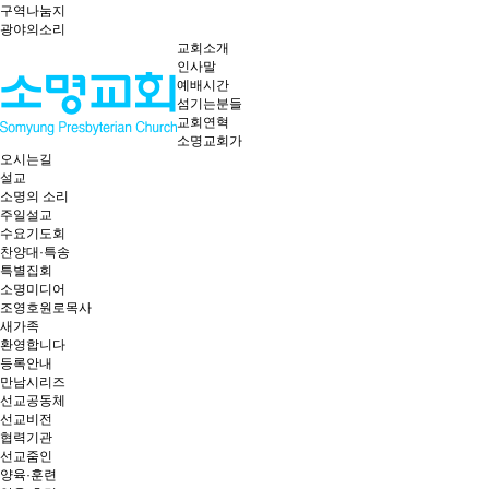
구역나눔지
광야의소리
교회소개
인사말
예배시간
섬기는분들
교회연혁
소명교회가
오시는길
설교
소명의 소리
주일설교
수요기도회
찬양대·특송
특별집회
소명미디어
조영호원로목사
새가족
환영합니다
등록안내
만남시리즈
선교공동체
선교비전
협력기관
선교줌인
양육·훈련