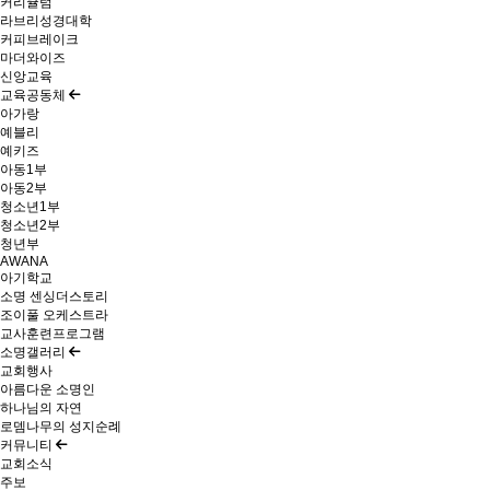
커리큘럼
라브리성경대학
커피브레이크
마더와이즈
신앙교육
교육공동체
아가랑
예블리
예키즈
아동1부
아동2부
청소년1부
청소년2부
청년부
AWANA
아기학교
소명 센싱더스토리
조이풀 오케스트라
교사훈련프로그램
소명갤러리
교회행사
아름다운 소명인
하나님의 자연
로뎀나무의 성지순례
커뮤니티
교회소식
주보