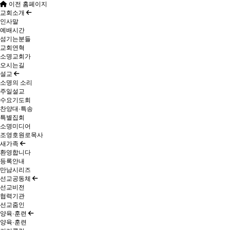
이전 홈페이지
교회소개
인사말
예배시간
섬기는분들
교회연혁
소명교회가
오시는길
설교
소명의 소리
주일설교
수요기도회
찬양대·특송
특별집회
소명미디어
조영호원로목사
새가족
환영합니다
등록안내
만남시리즈
선교공동체
선교비전
협력기관
선교줌인
양육·훈련
양육·훈련