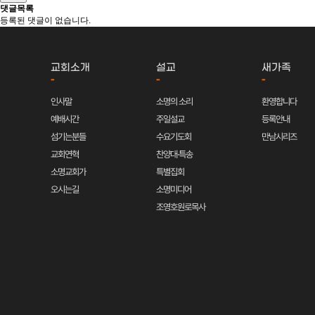
댓글목록
등록된 댓글이 없습니다.
교회소개
설교
새가족
-
-
-
인사말
소명의 소리
환영합니다
예배시간
주일설교
등록안내
섬기는분들
수요기도회
만남시리즈
교회연혁
찬양대·특송
소명교회가
특별집회
오시는길
소명미디어
조영호원로목사