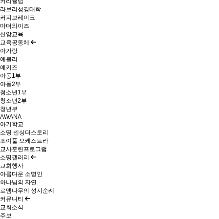
커리큘럼
라브리성경대학
커피브레이크
마더와이즈
신앙교육
교육공동체
아가랑
예블리
예키즈
아동1부
아동2부
청소년1부
청소년2부
청년부
AWANA
아기학교
소명 센싱더스토리
조이풀 오케스트라
교사훈련프로그램
소명갤러리
교회행사
아름다운 소명인
하나님의 자연
로뎀나무의 성지순례
커뮤니티
교회소식
주보