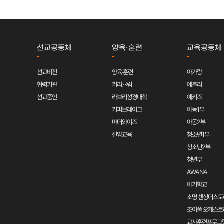
선교공동체
양육·훈련
교육공동체
-
-
-
선교비전
양육·훈련
아가랑
협력기관
커리큘럼
예블리
선교줌인
라브리성경대학
예키즈
커피브레이크
아동1부
마더와이즈
아동2부
신앙교육
청소년1부
청소년2부
청년부
AWANA
아기학교
소명 센싱더스토
조이풀 오케스트
교사훈련프로그