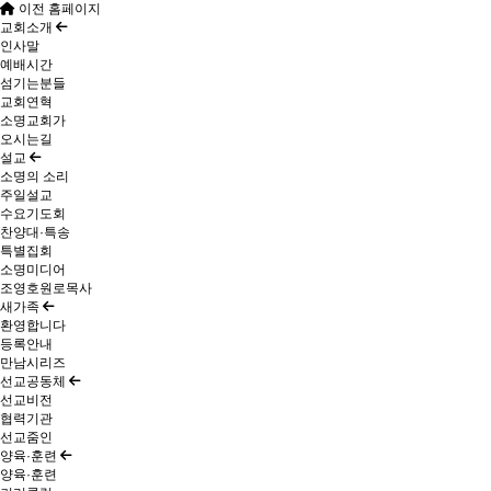
이전 홈페이지
교회소개
인사말
예배시간
섬기는분들
교회연혁
소명교회가
오시는길
설교
소명의 소리
주일설교
수요기도회
찬양대·특송
특별집회
소명미디어
조영호원로목사
새가족
환영합니다
등록안내
만남시리즈
선교공동체
선교비전
협력기관
선교줌인
양육·훈련
양육·훈련