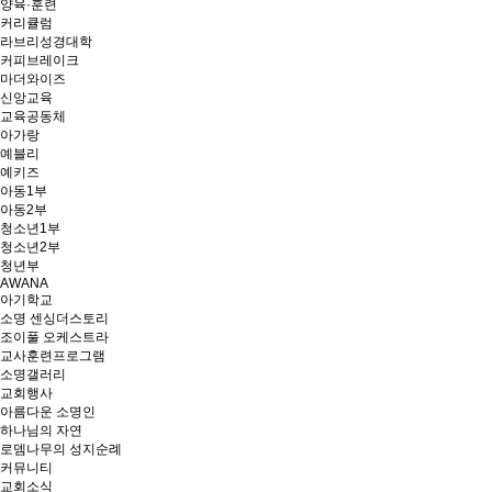
양육·훈련
커리큘럼
라브리성경대학
커피브레이크
마더와이즈
신앙교육
교육공동체
아가랑
예블리
예키즈
아동1부
아동2부
청소년1부
청소년2부
청년부
AWANA
아기학교
소명 센싱더스토리
조이풀 오케스트라
교사훈련프로그램
소명갤러리
교회행사
아름다운 소명인
하나님의 자연
로뎀나무의 성지순례
커뮤니티
교회소식