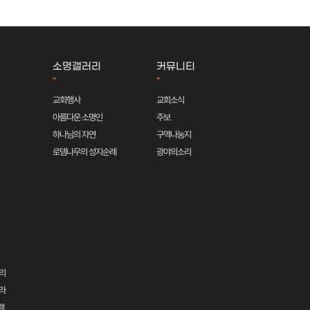
소명갤러리
커뮤니티
-
-
교회행사
교회소식
아름다운 소명인
주보
하나님의 자연
구역나눔지
로뎀나무의 성지순례
광야의소리
리
라
램