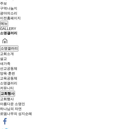
주보
구역나눔지
광야의소리
이전홈페이지
메뉴
GALLERY
소명갤러리
소명갤러리
교회소개
설교
새가족
선교공동체
양육·훈련
교육공동체
소명갤러리
커뮤니티
교회행사
교회행사
아름다운 소명인
하나님의 자연
로뎀나무의 성지순례