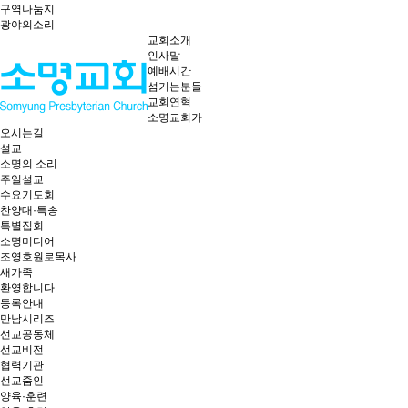
구역나눔지
광야의소리
교회소개
인사말
예배시간
섬기는분들
교회연혁
소명교회가
오시는길
설교
소명의 소리
주일설교
수요기도회
찬양대·특송
특별집회
소명미디어
조영호원로목사
새가족
환영합니다
등록안내
만남시리즈
선교공동체
선교비전
협력기관
선교줌인
양육·훈련