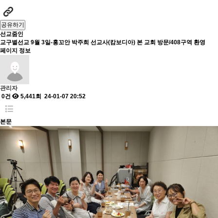
공유하기
선교줌인
교구별선교
9월 3일-홍꼬안 박주희 선교사(캄보디아) 본 교회 방문/408구역 환영
페이지 정보
관리자
0건
5,441회
24-01-07 20:52
본문