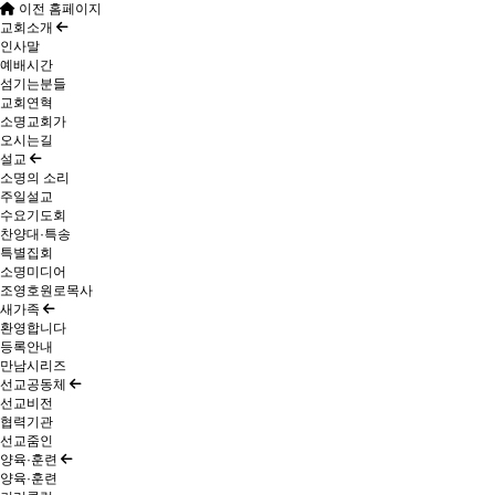
이전 홈페이지
교회소개
인사말
예배시간
섬기는분들
교회연혁
소명교회가
오시는길
설교
소명의 소리
주일설교
수요기도회
찬양대·특송
특별집회
소명미디어
조영호원로목사
새가족
환영합니다
등록안내
만남시리즈
선교공동체
선교비전
협력기관
선교줌인
양육·훈련
양육·훈련