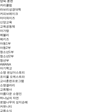
양육·훈련
커리큘럼
라브리성경대학
커피브레이크
마더와이즈
신앙교육
교육공동체
아가랑
예블리
예키즈
아동1부
아동2부
청소년1부
청소년2부
청년부
AWANA
아기학교
소명 센싱더스토리
조이풀 오케스트라
교사훈련프로그램
소명갤러리
교회행사
아름다운 소명인
하나님의 자연
로뎀나무의 성지순례
커뮤니티
교회소식