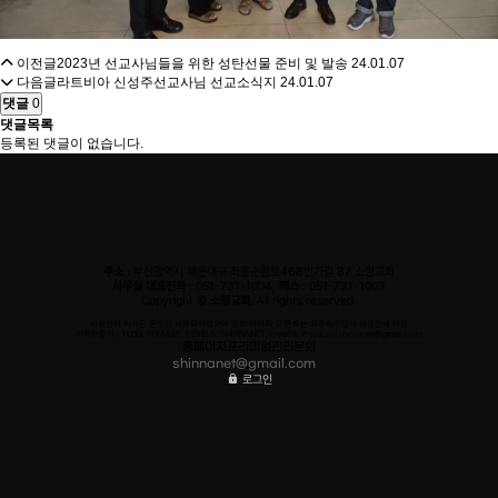
이전글
2023년 선교사님들을 위한 성탄선물 준비 및 발송
24.01.07
다음글
라트비아 신성주선교사님 선교소식지
24.01.07
댓글
0
댓글목록
등록된 댓글이 없습니다.
주소
: 부산광역시 해운대구 좌동순환로468번가길 87 소명교회
사무실 대표전화
: 051-731-1004,
팩스
: 051-731-1003
Copyright ©
소명교회.
All rights reserved.
사용권이 허가된 폰트만 사용되어졌으며 일부 이미지 및 폰트는 외주제작업체 사용권에 의함
저작권출처 : TLOG, PIXABAY, PEXELS, SHINNANET, FreePik Premium(shinnanet@gmail.com)
홈페이지프리미엄관리문의
shinnanet@gmail.com
로그인