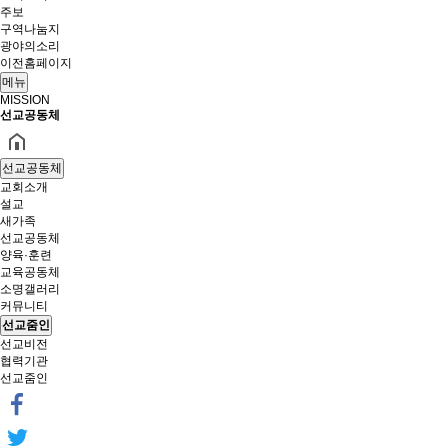
주보
구역나눔지
광야의소리
이전홈페이지
메뉴
MISSION
선교공동체
선교공동체
교회소개
설교
새가족
선교공동체
양육·훈련
교육공동체
소명갤러리
커뮤니티
선교줌인
선교비전
협력기관
선교줌인