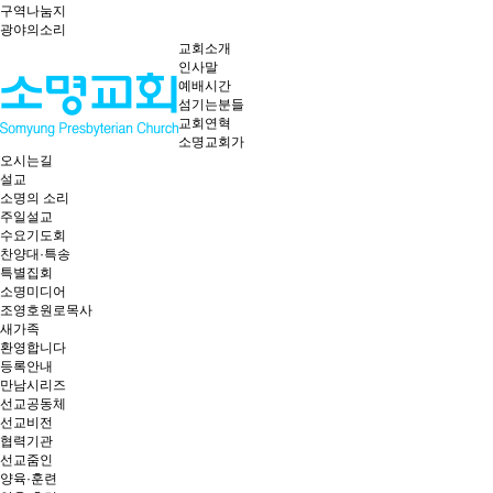
구역나눔지
광야의소리
교회소개
인사말
예배시간
섬기는분들
교회연혁
소명교회가
오시는길
설교
소명의 소리
주일설교
수요기도회
찬양대·특송
특별집회
소명미디어
조영호원로목사
새가족
환영합니다
등록안내
만남시리즈
선교공동체
선교비전
협력기관
선교줌인
양육·훈련