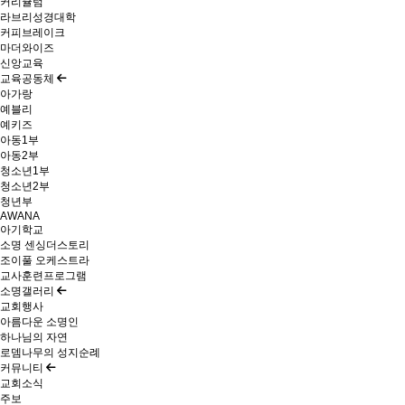
커리큘럼
라브리성경대학
커피브레이크
마더와이즈
신앙교육
교육공동체
아가랑
예블리
예키즈
아동1부
아동2부
청소년1부
청소년2부
청년부
AWANA
아기학교
소명 센싱더스토리
조이풀 오케스트라
교사훈련프로그램
소명갤러리
교회행사
아름다운 소명인
하나님의 자연
로뎀나무의 성지순례
커뮤니티
교회소식
주보