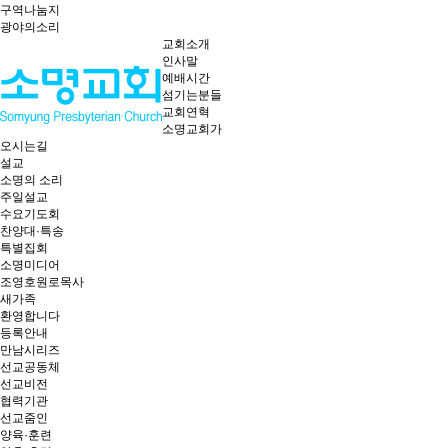
구역나눔지
광야의소리
교회소개
인사말
예배시간
섬기는분들
교회연혁
소명교회가
오시는길
설교
소명의 소리
주일설교
수요기도회
찬양대·특송
특별집회
소명미디어
조영호원로목사
새가족
환영합니다
등록안내
만남시리즈
선교공동체
선교비전
협력기관
선교줌인
양육·훈련