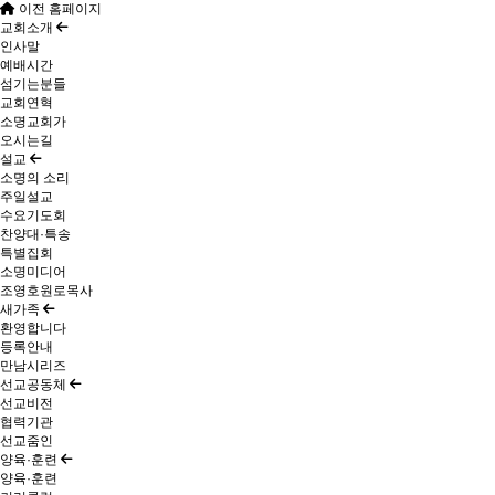
이전 홈페이지
교회소개
인사말
예배시간
섬기는분들
교회연혁
소명교회가
오시는길
설교
소명의 소리
주일설교
수요기도회
찬양대·특송
특별집회
소명미디어
조영호원로목사
새가족
환영합니다
등록안내
만남시리즈
선교공동체
선교비전
협력기관
선교줌인
양육·훈련
양육·훈련