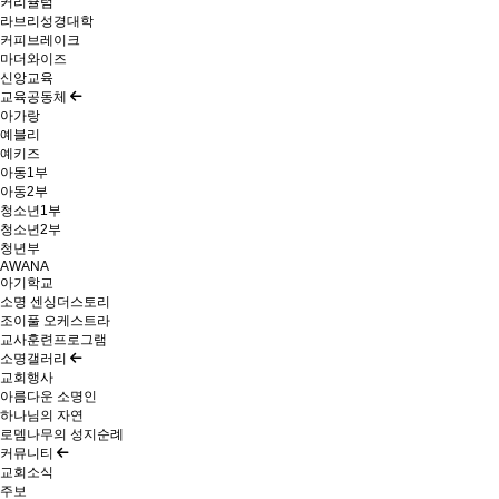
커리큘럼
라브리성경대학
커피브레이크
마더와이즈
신앙교육
교육공동체
아가랑
예블리
예키즈
아동1부
아동2부
청소년1부
청소년2부
청년부
AWANA
아기학교
소명 센싱더스토리
조이풀 오케스트라
교사훈련프로그램
소명갤러리
교회행사
아름다운 소명인
하나님의 자연
로뎀나무의 성지순례
커뮤니티
교회소식
주보