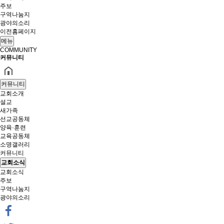
주보
구역나눔지
광야의소리
이전홈페이지
메뉴
COMMUNITY
커뮤니티
커뮤니티
교회소개
설교
새가족
선교공동체
양육·훈련
교육공동체
소명갤러리
커뮤니티
교회소식
교회소식
주보
구역나눔지
광야의소리