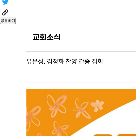
공유하기
교회소식
유은성. 김정화 찬양 간증 집회
본문