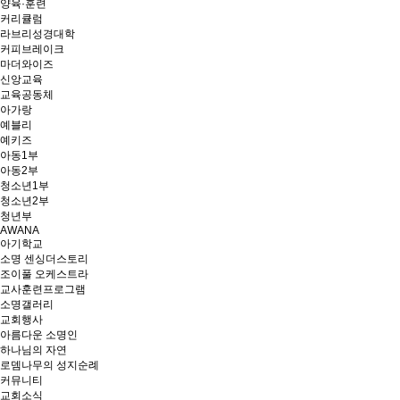
양육·훈련
커리큘럼
라브리성경대학
커피브레이크
마더와이즈
신앙교육
교육공동체
아가랑
예블리
예키즈
아동1부
아동2부
청소년1부
청소년2부
청년부
AWANA
아기학교
소명 센싱더스토리
조이풀 오케스트라
교사훈련프로그램
소명갤러리
교회행사
아름다운 소명인
하나님의 자연
로뎀나무의 성지순례
커뮤니티
교회소식